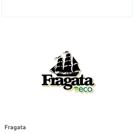
Fragata
R