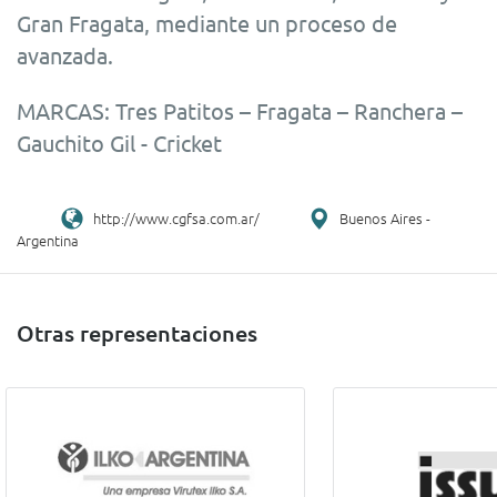
Gran Fragata, mediante un proceso de
avanzada.
rolex replica
replica Rolex
rolex repliche
MARCAS: Tres Patitos – Fragata – Ranchera –
Gauchito Gil - Cricket
http://www.cgfsa.com.ar/
Buenos Aires -
Argentina
Otras representaciones