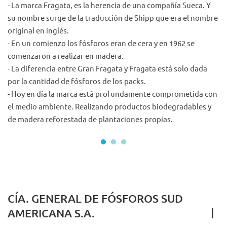
- La marca Fragata, es la herencia de una compañía Sueca. Y
- 
su nombre surge de la traducción de Shipp que era el nombre
Fó
original en inglés.
- 
or
- En un comienzo los fósforos eran de cera y en 1962 se
at
comenzaron a realizar en madera.
- 
- La diferencia entre Gran Fragata y Fragata está solo dada
- 
de
por la cantidad de fósforos de los packs.
co
- Hoy en día la marca está profundamente comprometida con
pa
el medio ambiente. Realizando productos biodegradables y
de madera reforestada de plantaciones propias.
CÍA. GENERAL DE FÓSFOROS SUD
|
AMERICANA S.A.